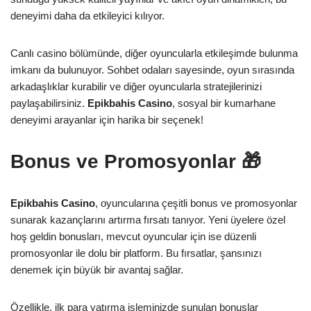
deneyimi daha da etkileyici kılıyor.
Canlı casino bölümünde, diğer oyuncularla etkileşimde bulunma
imkanı da bulunuyor. Sohbet odaları sayesinde, oyun sırasında
arkadaşlıklar kurabilir ve diğer oyuncularla stratejilerinizi
paylaşabilirsiniz.
Epikbahis Casino
, sosyal bir kumarhane
deneyimi arayanlar için harika bir seçenek!
Bonus ve Promosyonlar 🎁
Epikbahis Casino
, oyuncularına çeşitli bonus ve promosyonlar
sunarak kazançlarını artırma fırsatı tanıyor. Yeni üyelere özel
hoş geldin bonusları, mevcut oyuncular için ise düzenli
promosyonlar ile dolu bir platform. Bu fırsatlar, şansınızı
denemek için büyük bir avantaj sağlar.
Özellikle, ilk para yatırma işleminizde sunulan bonuslar