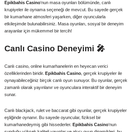
Epikbahis Casino
‘nun masa oyunları bölümünde, canlı
krupiyeler ile oynama seçeneği de mevcut. Bu sayede gerçek
bir kumarhane atmosferi yaşarken, diğer oyuncularla
etkileşimde bulunabilirsiniz. Masa oyunları, sosyal bir deneyim
arayanlar için mükemmel bir tercih!
Canlı Casino Deneyimi 🎤
Canlı casino, online kumarhanelerin en heyecan verici
özelliklerinden biridir.
Epikbahis Casino
, gerçek krupiyeler ile
oynayabileceğiniz birçok canlı oyun sunuyor. Bu oyunlar, gerçek
zamanlı olarak yayınlanır ve oyunculara interaktif bir deneyim
sunar.
Canlı blackjack, rulet ve baccarat gibi oyunlar, gerçek krupiyeler
eşliğinde oynanır. Bu sayede oyuncular, fiziksel bir
kumarhanedeymiş gibi hissederler.
Epikbahis Casino
‘nun
sunduğu yüksek kaliteli yayınlar ve akıcı oyun dinamikleri, bu