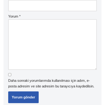
Yorum
*
Daha sonraki yorumlarımda kullanılması için adım, e-
posta adresim ve site adresim bu tarayıcıya kaydedilsin.