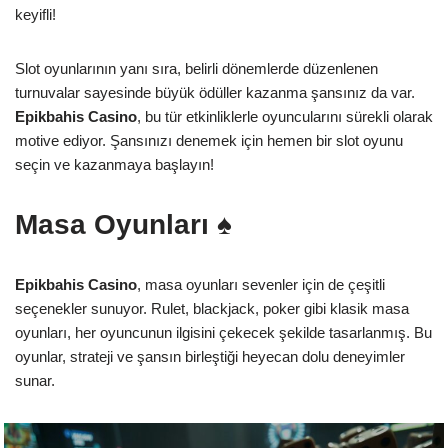
keyifli!
Slot oyunlarının yanı sıra, belirli dönemlerde düzenlenen
turnuvalar sayesinde büyük ödüller kazanma şansınız da var.
Epikbahis Casino
, bu tür etkinliklerle oyuncularını sürekli olarak
motive ediyor. Şansınızı denemek için hemen bir slot oyunu
seçin ve kazanmaya başlayın!
Masa Oyunları ♠️
Epikbahis Casino
, masa oyunları sevenler için de çeşitli
seçenekler sunuyor. Rulet, blackjack, poker gibi klasik masa
oyunları, her oyuncunun ilgisini çekecek şekilde tasarlanmış. Bu
oyunlar, strateji ve şansın birleştiği heyecan dolu deneyimler
sunar.