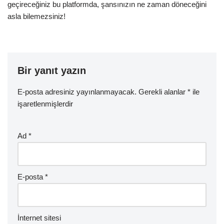
geçireceğiniz bu platformda, şansınızın ne zaman döneceğini
asla bilemezsiniz!
Bir yanıt yazın
E-posta adresiniz yayınlanmayacak.
Gerekli alanlar
*
ile
işaretlenmişlerdir
Ad
*
E-posta
*
İnternet sitesi